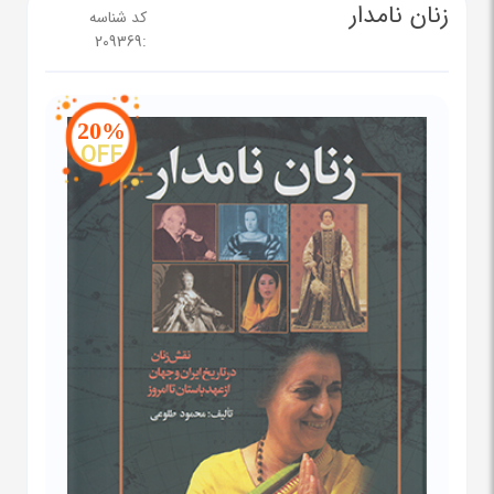
زنان نامدار
کد شناسه
209369
:
20%
OFF