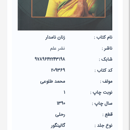
نام کتاب :
زنان نامدار
ناشر :
نشر علم
شابک :
9789642243198
کد کتاب :
209369
مولف :
محمد طلوعی
نوبت چاپ :
1
سال چاپ :
1390
قطع :
رحلی
نوع جلد :
گالینگور