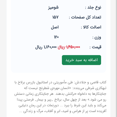
نوع جلد :
شومیز
تعداد کل صفحات :
157
اصالت کالا :
اصل
وزن :
120
قيمت :
1,450,000 ریال
1,160,000 ریال
کتاب قاضی و جلادش: طی مأموریتی در استانبول بازرس برلاخ با
تبهکاری شرطی می‌بندد: «انسان مهره‌ی شطرنج نیست که
جنایتکارها به دلخواه حرکتش بدهند. هر جنایتکاری زمانی دستش
رو می شود.» بعد از چهل سال، برلاخ _پیر و بیمار_ فرصتی پیدا
می‌کند و باید این شرط را ببرد ... دورنمات در این رمان دنیایی
آفریده است پر از هراس و امید، ابر و آفتاب، مرگ و زندگی ...