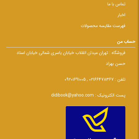
تماس با ما
اخبار
فهرست مقایسه محصولات
حساب من
فروشگاه :
تهران میدان انقلاب خیابان یاسری شمالی خیابان استاد
حسن بهزاد
تلفن :
02166478367 , 09201691005
پست الکترونیک :
didibook@yahoo.com