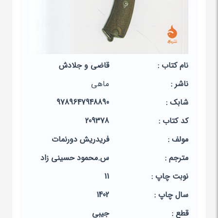
نام کتاب :
قاضی و جلادش
ناشر :
ماهی
شابک :
9789647948890
کد کتاب :
209378
مولف :
فریدریش دورنمات
مترجم :
س.محمود حسینی زاد
نوبت چاپ :
11
سال چاپ :
1402
قطع :
جیبی