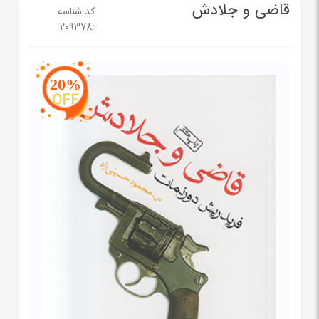
قاضی و جلادش
کد شناسه
209378
:
20%
OFF