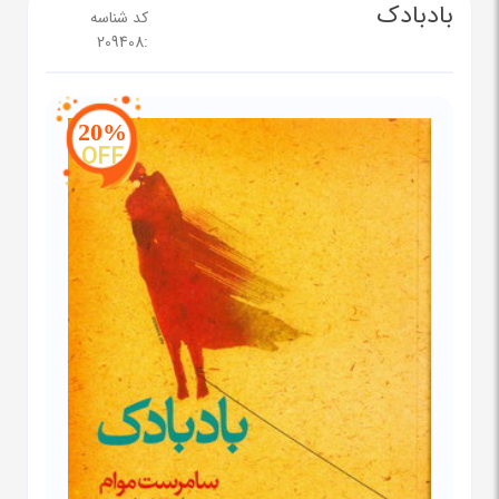
بادبادک
کد شناسه
209408
:
20%
OFF