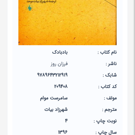
نام کتاب :
بادبادک
ناشر :
فرزان روز
شابک :
9789643212919
کد کتاب :
209408
مولف :
سامرست موام
مترجم :
شهرزاد بیات
نوبت چاپ :
4
سال چاپ :
1396