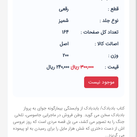
قطع :
رقعی
نوع جلد :
شمیز
تعداد کل صفحات :
164
اصالت کالا :
اصل
وزن :
200
قيمت :
300,000 ریال
240,000 ریال
موجود نیست
کتاب بادبادک/ بابدبادک از وابستگی بیمارگونه جوای به پرواز
بادبادک سخن می گوید. وطن فروش در ماجرایی جاسوسی، تلخی
جنگ را به تصویر می کشد، می بل قصه مردی است که روز عروسی
اش از دست دختری که شش هزار مایل را برای رسیدن به او پیموده
می گریزد...