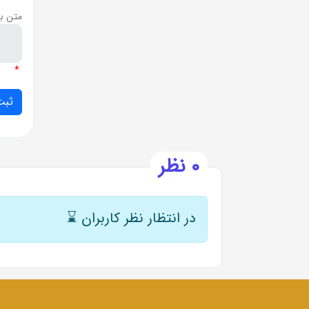
متن ب
*
0 نظر
در انتظار نظر کاربران
⌛