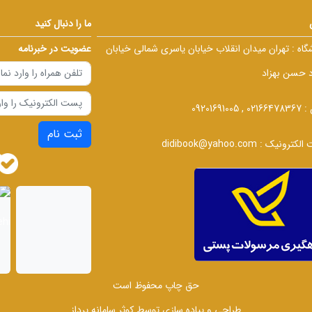
ما را دنبال کنید
گاه :
تهران میدان انقلاب خیابان یاسری شمالی خیابان
عضویت در خبرنامه
د حسن بهزاد
 :
02166478367 , 09201691005
ثبت نام
الکترونیک :
didibook@yahoo.com
حق چاپ محفوظ است
طراحی و پیاده سازی توسط
کوثر سامانه پرداز