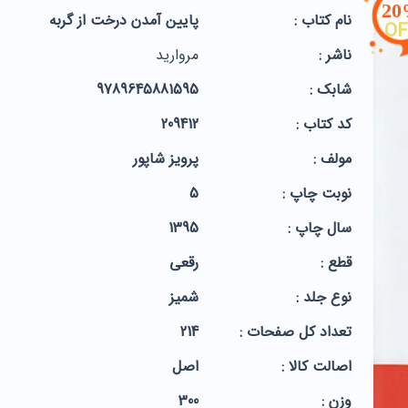
2
نام کتاب :
پایین آمدن درخت از گربه
OF
ناشر :
مروارید
شابک :
9789645881595
کد کتاب :
209412
مولف :
پرویز شاپور
نوبت چاپ :
5
سال چاپ :
1395
قطع :
رقعی
نوع جلد :
شمیز
تعداد کل صفحات :
214
اصالت کالا :
اصل
وزن :
300