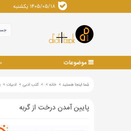
1405/05/18 يكشنبه
موضوعات
ص
شما اینجا هستید
>
خانه
>
>
کتب ادبی
>
ادبیات
>
پ
پایین آمدن درخت از گربه