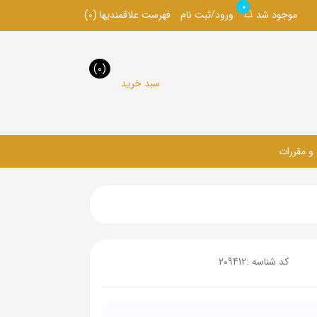
0
موجود شد
ورود/ثبت نام
فهرست علاقمندیها
(0)
(0)
سبد خرید
 و مقررات
کد شناسه :
209412