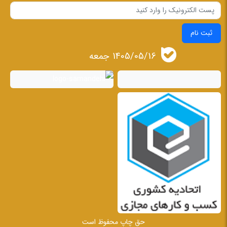
ثبت نام
1405/05/16 جمعه
حق چاپ محفوظ است