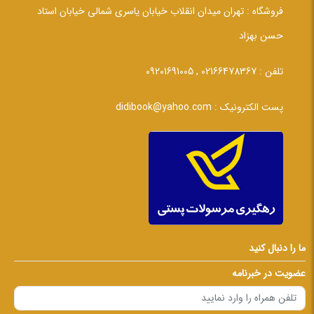
فروشگاه :
تهران میدان انقلاب خیابان یاسری شمالی خیابان استاد
حسن بهزاد
تلفن :
02166478367 , 09201691005
پست الکترونیک :
didibook@yahoo.com
ما را دنبال کنید
عضویت در خبرنامه