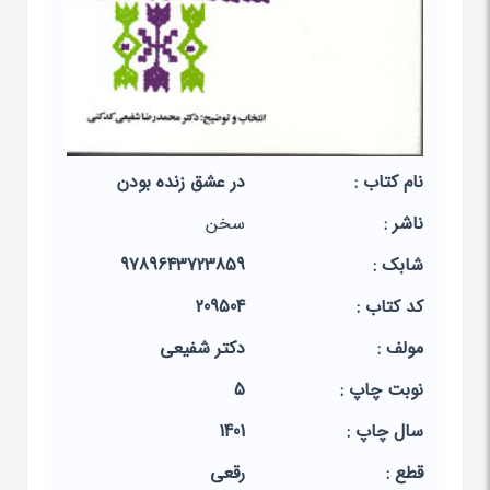
نام کتاب :
در عشق زنده بودن
ناشر :
سخن
شابک :
9789643723859
کد کتاب :
209504
مولف :
دکتر شفیعی
نوبت چاپ :
5
سال چاپ :
1401
قطع :
رقعی