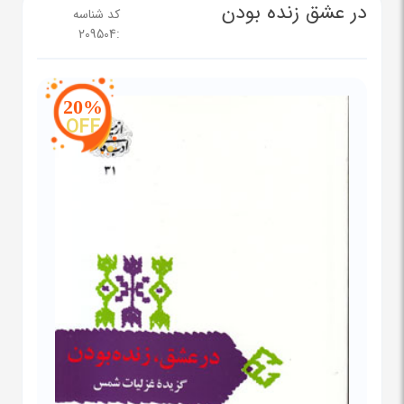
در عشق زنده بودن
کد شناسه
209504
:
20%
OFF