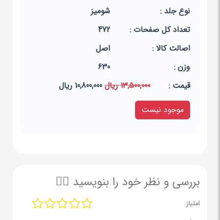
نوع جلد :
شومیز
تعداد کل صفحات :
472
اصالت کالا :
اصل
وزن :
630
قيمت :
13,500,000 ریال
10,800,000 ریال
موجود نیست
بررسی و نظر خود را بنویسید ✍🏻
امتیاز