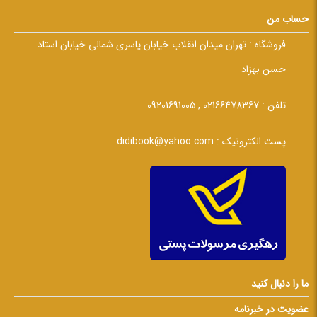
حساب من
فروشگاه :
تهران میدان انقلاب خیابان یاسری شمالی خیابان استاد
حسن بهزاد
تلفن :
02166478367 , 09201691005
پست الکترونیک :
didibook@yahoo.com
ما را دنبال کنید
عضویت در خبرنامه