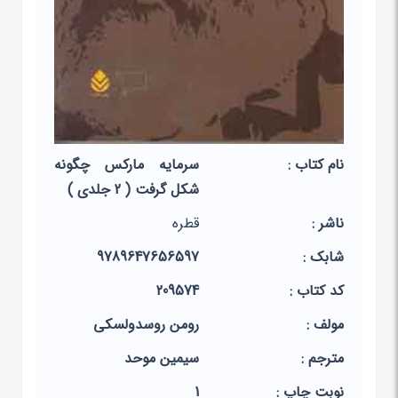
نام کتاب :
سرمایه مارکس چگونه
شکل گرفت ( 2 جلدی )
ناشر :
قطره
شابک :
9789647656597
کد کتاب :
209574
مولف :
رومن روسدولسکی
مترجم :
سیمین موحد
نوبت چاپ :
1