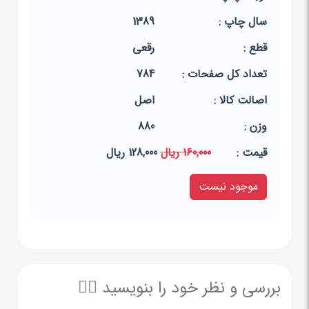
سال چاپ :
1389
قطع :
رقعی
تعداد کل صفحات :
784
اصالت کالا :
اصل
وزن :
880
قيمت :
160,000 ریال
128,000 ریال
موجود نیست
بررسی و نظر خود را بنویسید ✍🏻