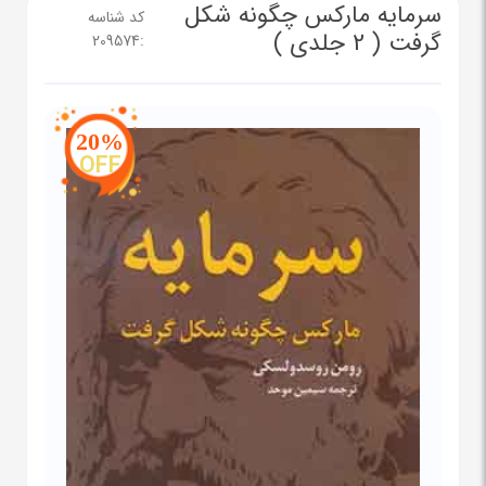
سرمایه مارکس چگونه شکل
کد شناسه
گرفت ( 2 جلدی )
209574
:
20%
OFF