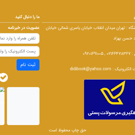
ما را دنبال کنید
گاه :
تهران میدان انقلاب خیابان یاسری شمالی خیابان
عضویت در خبرنامه
د حسن بهزاد
 :
02166478367 , 09201691005
ثبت نام
الکترونیک :
didibook@yahoo.com
حق چاپ محفوظ است