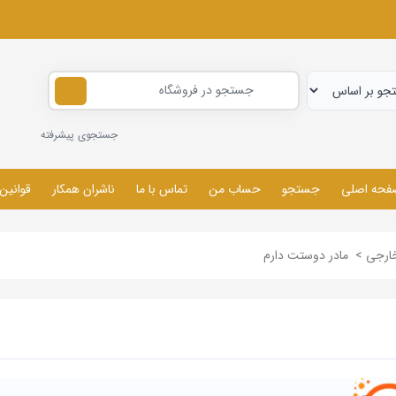
جستجوی پیشرفته
فحه اصلی
جستجو
حساب من
تماس با ما
ناشران همکار
قوانین
خارجی
>
مادر دوستت دارم