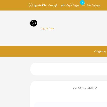
0
موجود شد
ورود/ثبت نام
فهرست علاقمندیها
(0)
(0)
سبد خرید
 و مقررات
کد شناسه :
209582