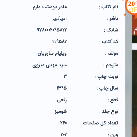
2
نام کتاب :
مادر دوستت دارم
OF
ناشر :
امیرکبیر
شابک :
9780002095822
کد کتاب :
209582
مولف :
ویلیام سارویان
مترجم :
سید مهدی منزوی
نوبت چاپ :
3
سال چاپ :
1395
قطع :
رقعی
نوع جلد :
شومیز
تعداد کل صفحات :
240
وزن :
202