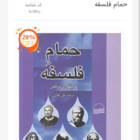
حمام فلسفه
کد شناسه
209610
:
20%
OFF