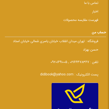
تماس با ما
اخبار
فهرست مقایسه محصولات
حساب من
فروشگاه :
تهران میدان انقلاب خیابان یاسری شمالی خیابان استاد
حسن بهزاد
تلفن :
02166478367 , 09201691005
پست الکترونیک :
didibook@yahoo.com