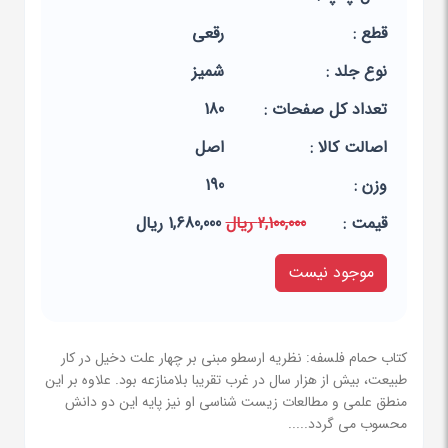
قطع :
رقعی
نوع جلد :
شمیز
تعداد کل صفحات :
180
اصالت کالا :
اصل
وزن :
190
قيمت :
2,100,000 ریال
1,680,000 ریال
موجود نیست
کتاب حمام فلسفه: نظریه ارسطو مبنی بر چهار علت دخیل در کار
طبیعت، بیش از هزار سال در غرب تقریبا بلامنازعه بود. علاوه بر این
منطق علمی و مطالعات زیست شناسی او نیز پایه این دو دانش
محسوب می گردد.....