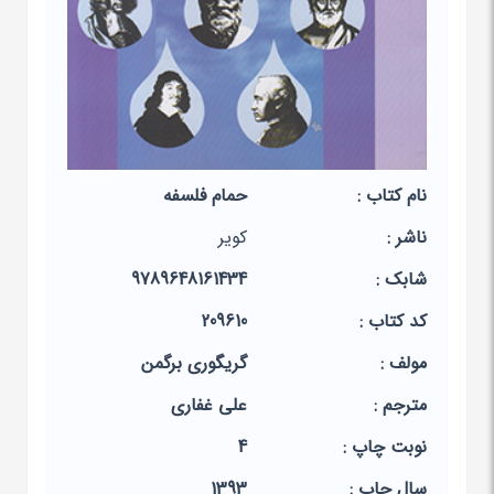
نام کتاب :
حمام فلسفه
ناشر :
کویر
شابک :
9789648161434
کد کتاب :
209610
مولف :
گریگوری برگمن
مترجم :
علی غفاری
نوبت چاپ :
4
سال چاپ :
1393