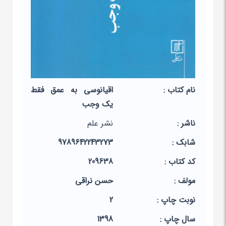
نام کتاب :
اقیانوسی به عمق فقط
یک وجب
ناشر :
نشر علم
شابک :
9789642243273
کد کتاب :
209638
مولف :
حسن نراقی
نوبت چاپ :
2
سال چاپ :
1398