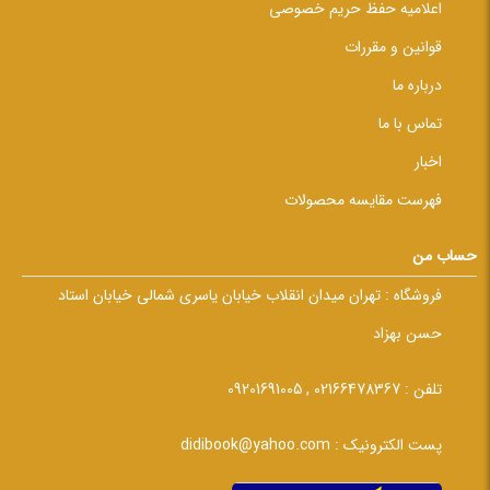
اعلامیه حفظ حریم خصوصی
قوانین و مقررات
درباره ما
تماس با ما
اخبار
فهرست مقایسه محصولات
حساب من
فروشگاه :
تهران میدان انقلاب خیابان یاسری شمالی خیابان استاد
حسن بهزاد
تلفن :
02166478367 , 09201691005
پست الکترونیک :
didibook@yahoo.com