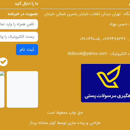
ما را دنبال کنید
گاه :
تهران میدان انقلاب خیابان یاسری شمالی خیابان
عضویت در خبرنامه
د حسن بهزاد
 :
02166478367 , 09201691005
ثبت نام
الکترونیک :
didibook@yahoo.com
حق چاپ محفوظ است
طراحی و پیاده سازی توسط
کوثر سامانه پرداز