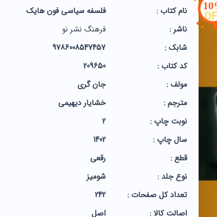
1
نام کتاب :
فلسفه سیاسی فون هایک
OF
ناشر :
فرهنگ نشر نو
شابک :
9786008547457
کد کتاب :
209650
مولف :
جان گری
مترجم :
خشایار دیهیمی
نوبت چاپ :
2
سال چاپ :
1402
قطع :
رقعی
نوع جلد :
شومیز
تعداد کل صفحات :
242
اصالت کالا :
اصل