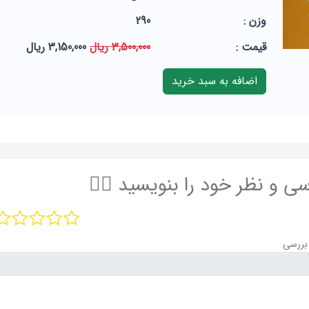
وزن :
290
قيمت :
3,500,000 ریال
3,150,000 ریال
سی و نظر خود را بنویسید ✍🏻
بررسی