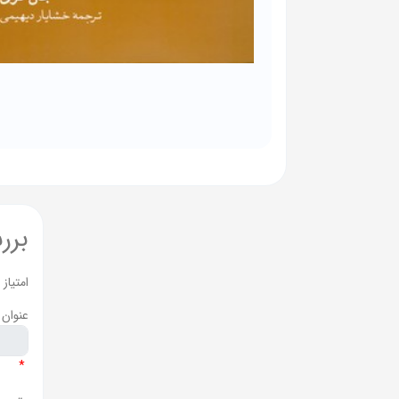
برر
امتیاز
عنوان 
*