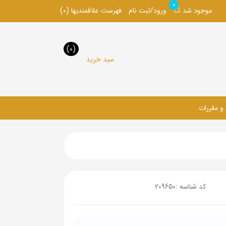
0
موجود شد
ورود/ثبت نام
فهرست علاقمندیها
(0)
(0)
سبد خرید
 و مقررات
کد شناسه :
209650