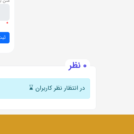
متن ب
*
0 نظر
در انتظار نظر کاربران
⌛