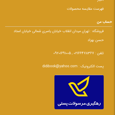
فهرست مقایسه محصولات
حساب من
فروشگاه :
تهران میدان انقلاب خیابان یاسری شمالی خیابان استاد
حسن بهزاد
تلفن :
02166478367 , 09201691005
پست الکترونیک :
didibook@yahoo.com