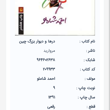
نام کتاب :
درها و دیوار بزرگ چین
ناشر :
مروارید
شابک :
964602638
کد کتاب :
209933
مولف :
احمد شاملو
نوبت چاپ :
9
سال چاپ :
1391
قطع :
رقعی