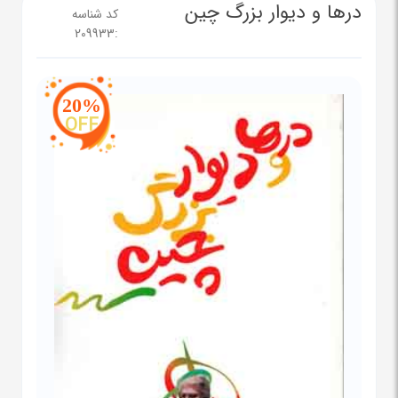
درها و دیوار بزرگ چین
کد شناسه
209933
:
20%
OFF