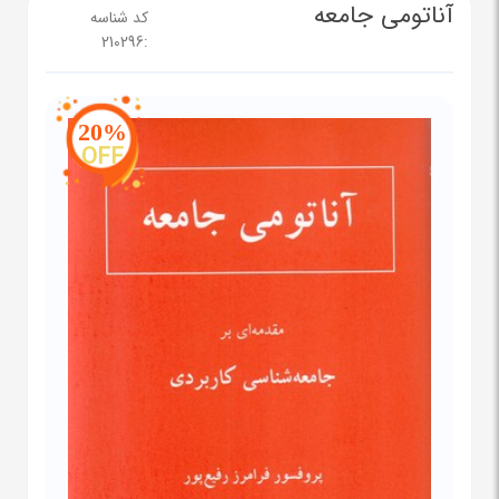
آناتومی جامعه
کد شناسه
210296
:
20%
OFF