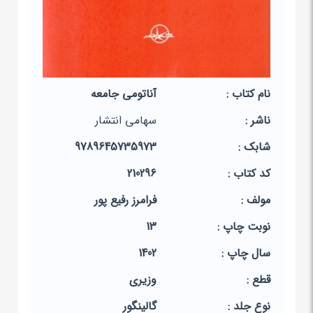
نام کتاب :
آناتومی جامعه
ناشر :
سهامی انتشار
شابک :
9789645735973
کد کتاب :
210296
مولف :
فرامرز رفیع پور
نوبت چاپ :
13
سال چاپ :
1402
قطع :
وزیری
نوع جلد :
گالینگور