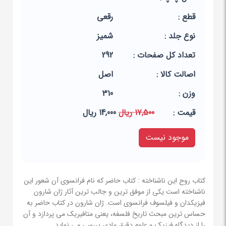
قطع :
رقعی
نوع جلد :
شمیز
تعداد کل صفحات :
292
اصالت کالا :
اصل
وزن :
310
قيمت :
17,500 ریال
14,000 ریال
موجود نیست
کتاب روح این ناشناخته : کتاب حاضر که نام فرانسوی آن شعور این
ناشناخته است یکی از موفق ترین و جالب ترین آثار ژان شارون
فیزیکدان و فیلسوف فرانسوی است. ژان شارون در کتاب حاضر به
حساس ترین مبحث تاریخ فلسفه، یعنی متافیریک می پردازد و آن
را از دیدگاه فیزیک و علوم دقیق مادی بررسی می نماید....