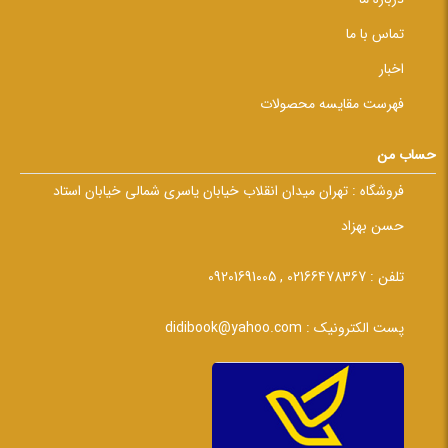
تماس با ما
اخبار
فهرست مقایسه محصولات
حساب من
فروشگاه :
تهران میدان انقلاب خیابان یاسری شمالی خیابان استاد
حسن بهزاد
تلفن :
02166478367 , 09201691005
پست الکترونیک :
didibook@yahoo.com