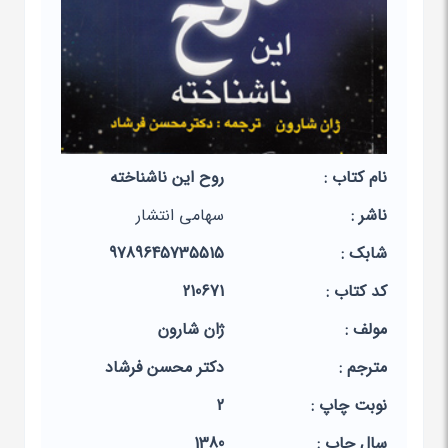
نام کتاب :
روح این ناشناخته
ناشر :
سهامی انتشار
شابک :
9789645735515
کد کتاب :
210671
مولف :
ژان شارون
مترجم :
دکتر محسن فرشاد
نوبت چاپ :
2
سال چاپ :
1380