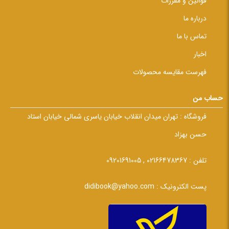
قوانین و مقررات
درباره ما
تماس با ما
اخبار
فهرست مقایسه محصولات
حساب من
فروشگاه :
تهران میدان انقلاب خیابان یاسری شمالی خیابان استاد
حسن بهزاد
تلفن :
02166478367 , 09201691005
پست الکترونیک :
didibook@yahoo.com