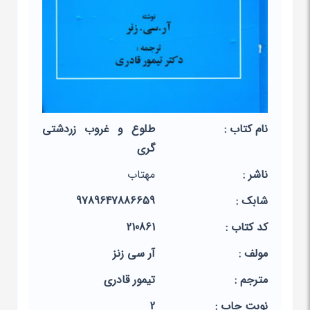
نام کتاب :
طلوع و غروب زردشتی
گری
ناشر :
مهتاب
شابک :
9789647886659
کد کتاب :
210861
مولف :
آر سی زنز
مترجم :
تیمور قادری
نوبت چاپ :
2