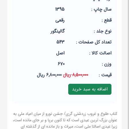
سال چاپ :
1395
قطع :
رقعی
نوع جلد :
گالینگور
تعداد کل صفحات :
543
اصالت کالا :
اصل
وزن :
670
قيمت :
8,500,000 ریال
6,800,000 ریال
کتاب طلوع و غروب زردشتی گری/ جشن نورو از میان اعیاد ملی به
عنوان بزرگ ترین عیدی است که تا کنون برپا و بر جای مانده است،
زیرا عیدی اصالتا ملی است، میراث و باز مانده ای از گذشته ای