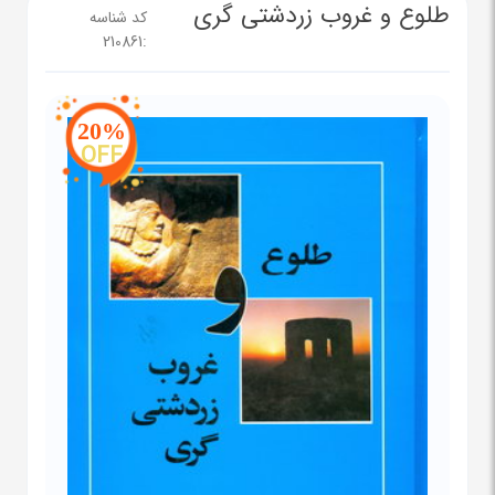
طلوع و غروب زردشتی گری
کد شناسه
210861
:
20%
OFF