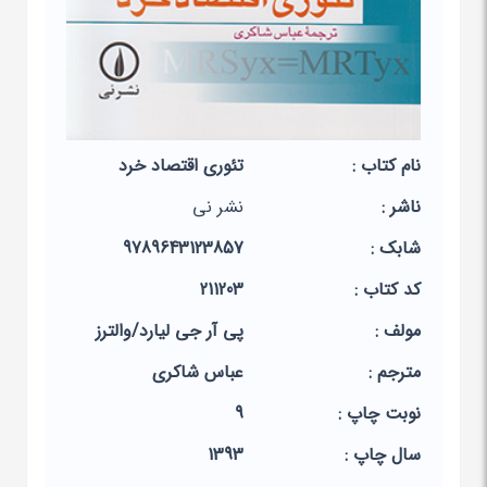
نام کتاب :
تئوری اقتصاد خرد
ناشر :
نشر نی
شابک :
9789643123857
کد کتاب :
211203
مولف :
پی آر جی لیارد/والترز
مترجم :
عباس شاکری
نوبت چاپ :
9
سال چاپ :
1393