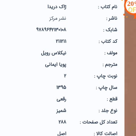
2
نام کتاب :
ژاک دریدا
OF
ناشر :
نشر مرکز
شابک :
9789642130108
کد کتاب :
211211
مولف :
نیکلاس رویل
مترجم :
پویا ایمانی
نوبت چاپ :
2
سال چاپ :
1395
قطع :
رقعی
نوع جلد :
شمیز
تعداد کل صفحات :
288
اصالت کالا :
اصل