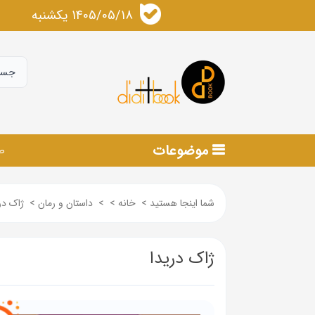
1405/05/18 يكشنبه
موضوعات
ص
شما اینجا هستید
>
خانه
>
>
داستان و رمان
>
ژاک در
ژاک دریدا