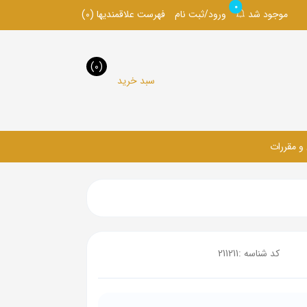
0
موجود شد
ورود/ثبت نام
فهرست علاقمندیها
(0)
(0)
سبد خرید
 و مقررات
کد شناسه :
211211