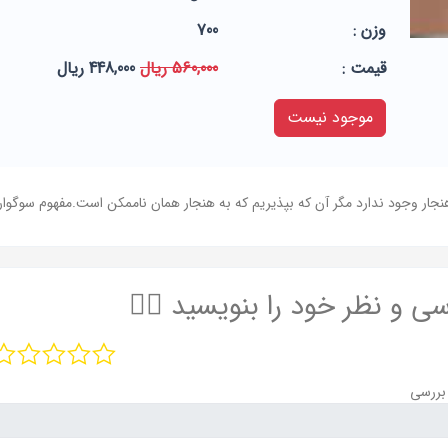
وزن :
700
قيمت :
560,000 ریال
448,000 ریال
موجود نیست
نجار وجود ندارد مگر آن که بپذیریم که به هنجار همان ناممکن است.مفهوم سوگو
سی و نظر خود را بنویسید ✍🏻
بررسی