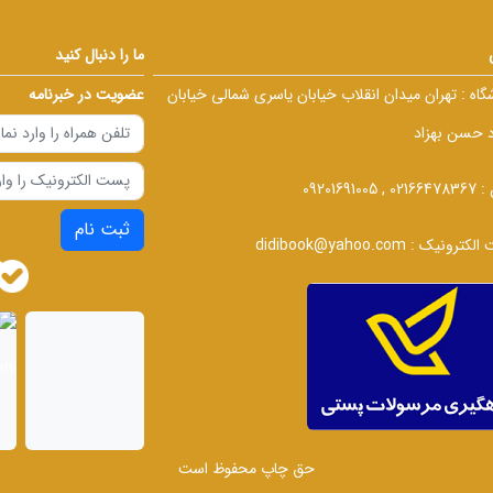
ما را دنبال کنید
گاه :
تهران میدان انقلاب خیابان یاسری شمالی خیابان
عضویت در خبرنامه
د حسن بهزاد
 :
02166478367 , 09201691005
ثبت نام
الکترونیک :
didibook@yahoo.com
حق چاپ محفوظ است