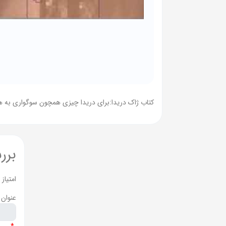
کتاب ژاک دریدا:برای دریدا چیزی همچون سوگواری به ه
برر
امتیاز
عنوان 