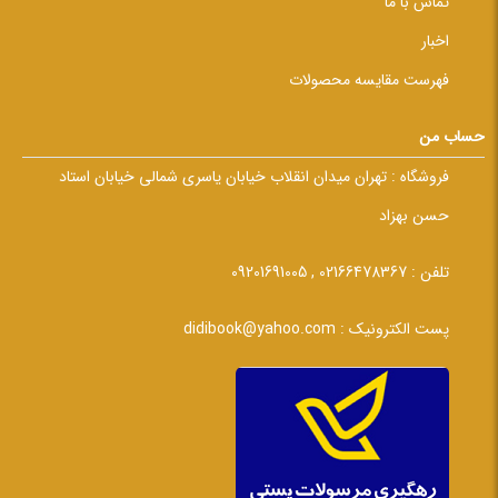
تماس با ما
اخبار
فهرست مقایسه محصولات
حساب من
فروشگاه :
تهران میدان انقلاب خیابان یاسری شمالی خیابان استاد
حسن بهزاد
تلفن :
02166478367 , 09201691005
پست الکترونیک :
didibook@yahoo.com