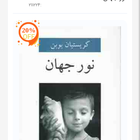
211224
:
20%
OFF