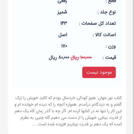
قطع :
رقعی
نوع جلد :
شمیز
تعداد کل صفحات :
143
اصالت کالا :
اصل
وزن :
170
قيمت :
100,000 ریال
80,000 ریال
موجود نیست
کتاب نور جهان: هنوز کودکی خردسال بودم که کالبد خویش را ترک
گفتم و به دیدگانم درآمدم. همواره آنچه را که دیده ام خوانده ام و
این کار را تنها نه در کتابها کرده ام. اگر چه با گذر زمان گاه یک دهم
از قدرت بینایی خویش را از دست می دهیم گاه چنین به نظرم
آمده که یک دهم بر قدرت بیناییم افزوده شده است.....