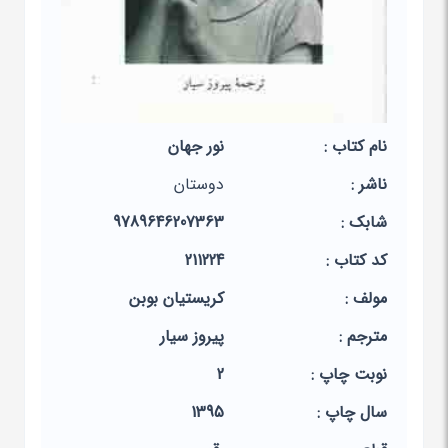
نام کتاب :
نور جهان
ناشر :
دوستان
شابک :
9789646207363
کد کتاب :
211224
مولف :
کریستیان بوبن
مترجم :
پیروز سیار
نوبت چاپ :
2
سال چاپ :
1395