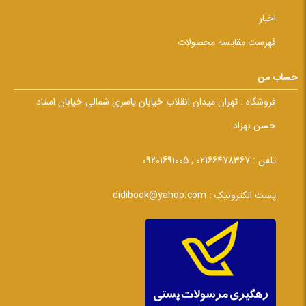
اخبار
فهرست مقایسه محصولات
حساب من
فروشگاه :
تهران میدان انقلاب خیابان یاسری شمالی خیابان استاد
حسن بهزاد
تلفن :
02166478367 , 09201691005
پست الکترونیک :
didibook@yahoo.com