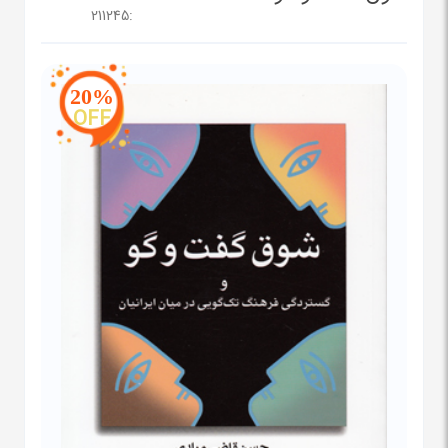
211245
:
20%
OFF