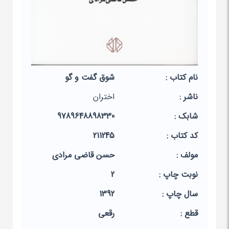
نام کتاب :
شوق گفت و گو
ناشر :
اختران
شابک :
9789648898330
کد کتاب :
211245
مولف :
حسن قاضی مرادی
نوبت چاپ :
2
سال چاپ :
1392
قطع :
رقعی