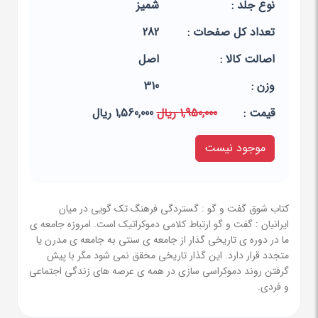
نوع جلد :
شمیز
تعداد کل صفحات :
282
اصالت کالا :
اصل
وزن :
310
قيمت :
1,950,000 ریال
1,560,000 ریال
موجود نیست
کتاب شوق گفت و گو : گستردگی فرهنگ تک گویی در میان
ایرانیان : گفت و گو ارتباط کلامی دموکراتیک است. امروزه جامعه ی
ما در دوره ی تاریخی گذار از جامعه ی سنتی به جامعه ی مدرن یا
متجدد قرار دارد. این گذار تاریخی محقق نمی شود مگر با پیش
گرفتن روند دموکراسی سازی در همه ی عرصه های زندگی اجتماعی
و فردی.