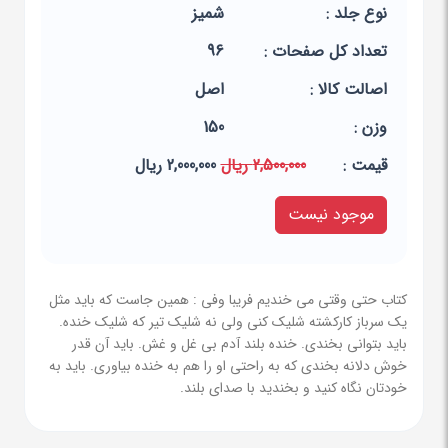
نوع جلد :
شمیز
تعداد کل صفحات :
96
اصالت کالا :
اصل
وزن :
150
قيمت :
2,500,000 ریال
2,000,000 ریال
موجود نیست
کتاب حتی وقتی می خندیم فریبا وفی : همین جاست که باید مثل
یک سرباز کارکشته شلیک کنی ولی نه شلیک تیر که شلیک خنده.
باید بتوانی بخندی. خنده بلند آدم بی غل و غش. باید آن قدر
خوش دلانه بخندی که به راحتی او را هم به خنده بیاوری. باید به
خودتان نگاه کنید و بخندید با صدای بلند.