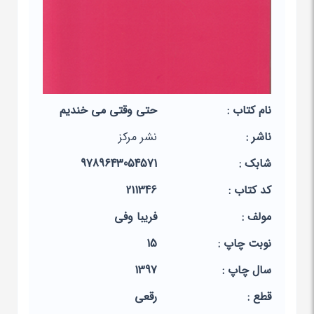
نام کتاب :
حتی وقتی می خندیم
ناشر :
نشر مرکز
شابک :
9789643054571
کد کتاب :
211346
مولف :
فریبا وفی
نوبت چاپ :
15
سال چاپ :
1397
قطع :
رقعی