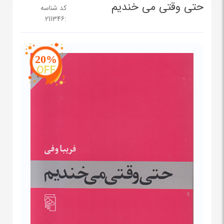
حتی وقتی می خندیم
کد شناسه
211346
:
20%
OFF