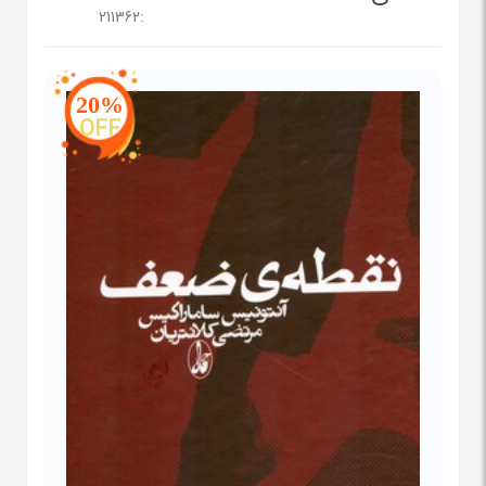
211362
:
20%
OFF