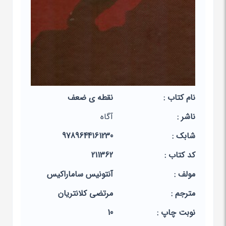
نام کتاب :
نقطه ی ضعف
ناشر :
آگاه
شابک :
9789644161230
کد کتاب :
211362
مولف :
آنتونیس ساماراکیس
مترجم :
مرتضی کلانتریان
نوبت چاپ :
10