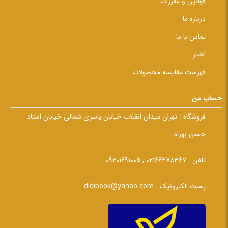
قوانین و مقررات
درباره ما
تماس با ما
اخبار
فهرست مقایسه محصولات
حساب من
فروشگاه :
تهران میدان انقلاب خیابان یاسری شمالی خیابان استاد
حسن بهزاد
تلفن :
02166478367 , 09201691005
پست الکترونیک :
didibook@yahoo.com