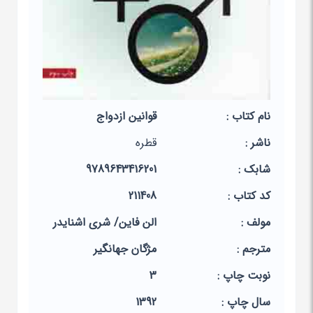
نام کتاب :
قوانین ازدواج
ناشر :
قطره
شابک :
9789643416201
کد کتاب :
211408
مولف :
الن فاین/ شری اشنایدر
مترجم :
مژگان جهانگیر
نوبت چاپ :
3
سال چاپ :
1392