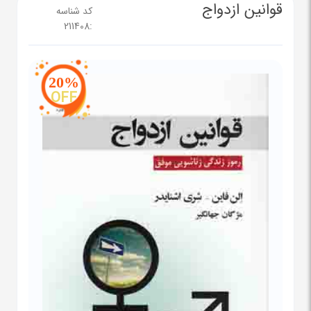
قوانین ازدواج
کد شناسه
211408
:
20%
OFF