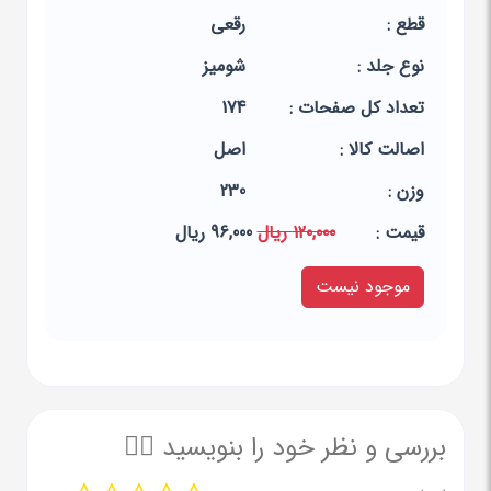
قطع :
رقعی
نوع جلد :
شومیز
تعداد کل صفحات :
174
اصالت کالا :
اصل
وزن :
230
قيمت :
120,000 ریال
96,000 ریال
موجود نیست
بررسی و نظر خود را بنویسید ✍🏻