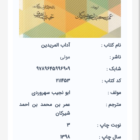
نام کتاب :
آداب المریدین
ناشر :
مولی
شابک :
9789645996909
کد کتاب :
211453
مولف :
ابو نجیب سهروردی
مترجم :
عمر بن محمد بن احمد
شیرکان
نوبت چاپ :
3
سال چاپ :
1398