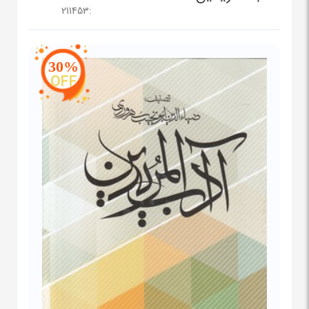
211453
:
30%
OFF