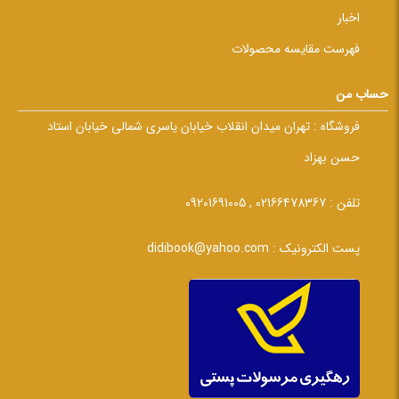
اخبار
فهرست مقایسه محصولات
حساب من
فروشگاه :
تهران میدان انقلاب خیابان یاسری شمالی خیابان استاد
حسن بهزاد
تلفن :
02166478367 , 09201691005
پست الکترونیک :
didibook@yahoo.com