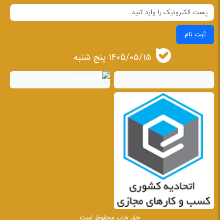
ثبت نام
1405/05/15 پنج شنبه
حق چاپ محفوظ است