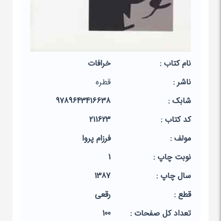
نام کتاب :
خرافات
ناشر :
قطره
شابک :
9789643416638
کد کتاب :
211623
مولف :
فرزام پروا
نوبت چاپ :
1
سال چاپ :
1387
قطع :
رقعی
تعداد کل صفحات :
100