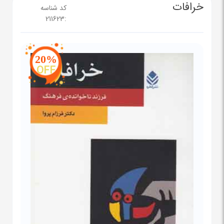
خرافات
کد شناسه
211623
:
20%
OFF