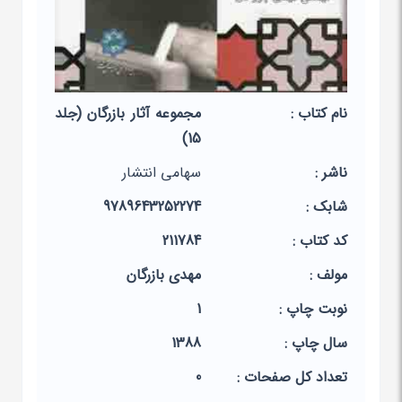
نام کتاب :
مجموعه آثار بازرگان (جلد
15)
ناشر :
سهامی انتشار
شابک :
9789643252274
کد کتاب :
211784
مولف :
مهدی بازرگان
نوبت چاپ :
1
سال چاپ :
1388
تعداد کل صفحات :
0