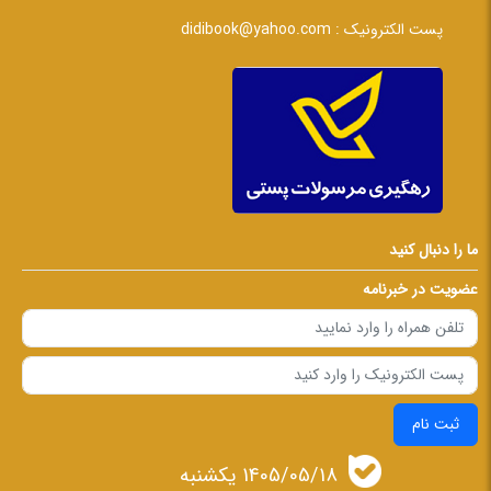
پست الکترونیک :
didibook@yahoo.com
ما را دنبال کنید
عضویت در خبرنامه
ثبت نام
1405/05/18 يكشنبه