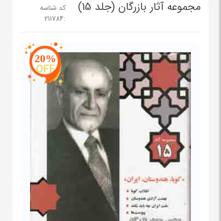
مجموعه آثار بازرگان (جلد 15)
کد شناسه
211784
:
20%
OFF