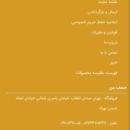
نقشه سایت
ارسال و بازگرداندن
اعلامیه حفظ حریم خصوصی
قوانین و مقررات
درباره ما
تماس با ما
اخبار
فهرست مقایسه محصولات
حساب من
فروشگاه :
تهران میدان انقلاب خیابان یاسری شمالی خیابان استاد
حسن بهزاد
تلفن :
02166478367 , 09201691005