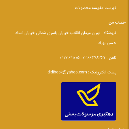
فهرست مقایسه محصولات
حساب من
فروشگاه :
تهران میدان انقلاب خیابان یاسری شمالی خیابان استاد
حسن بهزاد
تلفن :
02166478367 , 09201691005
پست الکترونیک :
didibook@yahoo.com