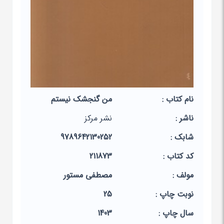
نام کتاب :
من گنجشک نیستم
ناشر :
نشر مرکز
شابک :
9789642130252
کد کتاب :
211873
مولف :
مصطفی مستور
نوبت چاپ :
25
سال چاپ :
1403