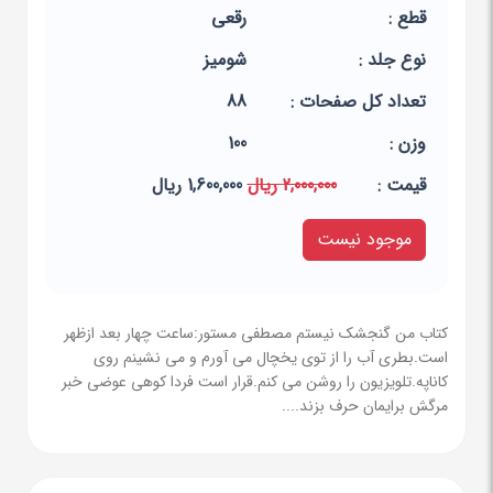
قطع :
رقعی
نوع جلد :
شومیز
تعداد کل صفحات :
88
وزن :
100
قيمت :
2,000,000 ریال
1,600,000 ریال
موجود نیست
کتاب من گنجشک نیستم مصطفی مستور:ساعت چهار بعد ازظهر
است.بطری آب را از توی یخچال می آورم و می نشینم روی
کاناپه.تلویزیون را روشن می کنم.قرار است فردا کوهی عوضی خبر
مرگش برایمان حرف بزند....