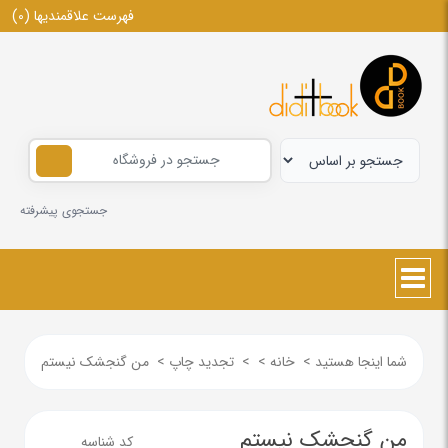
فهرست علاقمندیها
(0)
جستجوی پیشرفته
شما اینجا هستید
>
خانه
>
>
تجدید چاپ
>
من گنجشک نیستم
من گنجشک نیستم
کد شناسه