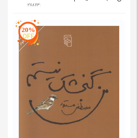
211873
:
20%
OFF