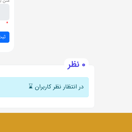
متن ب
*
0 نظر
در انتظار نظر کاربران
⌛