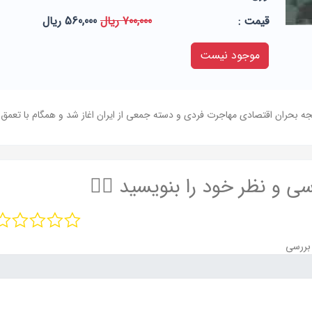
قيمت :
700,000 ریال
560,000 ریال
موجود نیست
سی و نظر خود را بنویسید ✍🏻
بررسی