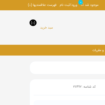
0
موجود شد
ورود/ثبت نام
فهرست علاقمندیها
(0)
(0)
سبد خرید
 و مقررات
کد شناسه :
211992