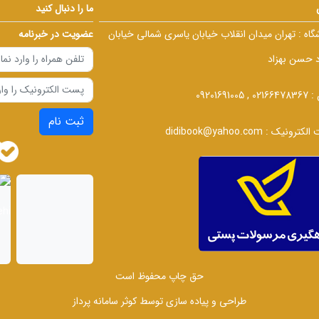
ما را دنبال کنید
گاه :
تهران میدان انقلاب خیابان یاسری شمالی خیابان
عضویت در خبرنامه
د حسن بهزاد
 :
02166478367 , 09201691005
ثبت نام
الکترونیک :
didibook@yahoo.com
حق چاپ محفوظ است
طراحی و پیاده سازی توسط
کوثر سامانه پرداز