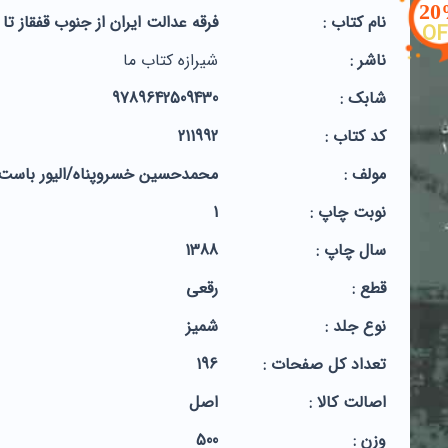
2
نام کتاب :
فرقه عدالت ایران از جنوب قفقاز ت
OF
ناشر :
شیرازه کتاب ما
شابک :
9789642509430
کد کتاب :
211992
مولف :
محمدحسین خسروپناه/الیور باست
نوبت چاپ :
1
سال چاپ :
1388
قطع :
رقعی
نوع جلد :
شمیز
تعداد کل صفحات :
196
اصالت کالا :
اصل
وزن :
500