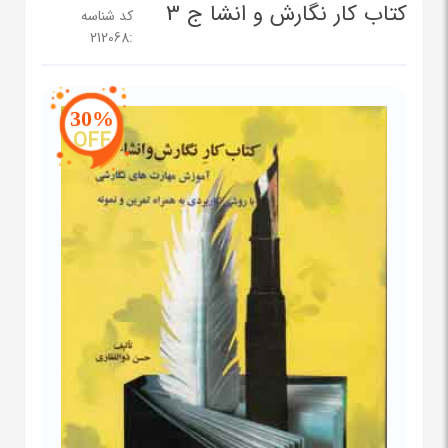
کتاب کار نگارش و انشا ج 3
کد شناسه
212068
:
30%
OFF