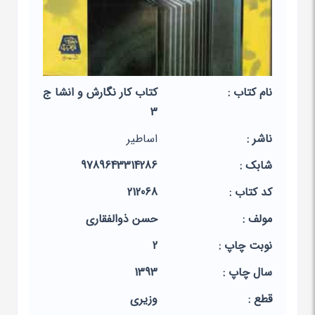
نام کتاب :
کتاب کار نگارش و انشا ج
3
ناشر :
اساطیر
شابک :
9789643314286
کد کتاب :
212068
مولف :
حسن ذوالفقاری
نوبت چاپ :
2
سال چاپ :
1393
قطع :
وزیری