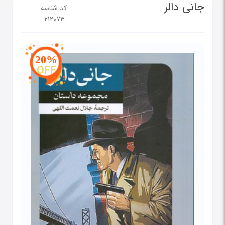
جانی دالر
کد شناسه
212073
:
20%
OFF