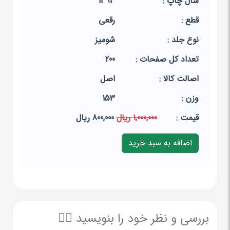
سال چاپ :
1393
قطع :
رقعی
نوع جلد :
شومیز
تعداد کل صفحات :
200
اصالت کالا :
اصل
وزن :
153
قيمت :
1,000,000 ریال
800,000 ریال
بررسی و نظر خود را بنویسید ✍🏻