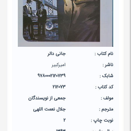
نام کتاب :
جانی دالر
ناشر :
امیرکبیر
شابک :
9780002120739
کد کتاب :
212073
مولف :
جمعی از نویسندگان
مترجم :
جلال نعمت اللهی
نوبت چاپ :
2