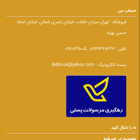
حساب من
فروشگاه :
تهران میدان انقلاب خیابان یاسری شمالی خیابان استاد
حسن بهزاد
تلفن :
02166478367 , 09201691005
پست الکترونیک :
didibook@yahoo.com
ما را دنبال کنید
عضویت در خبرنامه