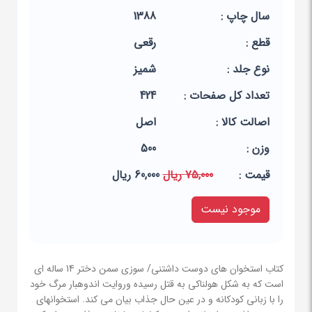
سال چاپ :
1388
قطع :
رقعی
نوع جلد :
شمیز
تعداد کل صفحات :
424
اصالت کالا :
اصل
وزن :
500
قيمت :
75,000 ریال
60,000 ریال
موجود نیست
کتاب استخوان های دوست داشتنی/ سوزی سمن دختر 14 ساله ای
است که به شکل هولناکی به قتل رسیده وروایت اندوهبار مرگ خود
را با زبانی کودکانه و در عین حال جذاب بیان می کند. استخوانهای