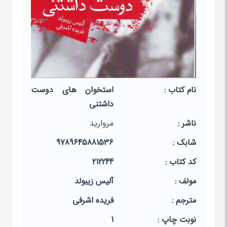
نام کتاب :
استخوان های دوست
داشتنی
ناشر :
مروارید
شابک :
9789645881536
کد کتاب :
212244
مولف :
آلیس زیبولد
مترجم :
فریده اشرفی
نوبت چاپ :
1