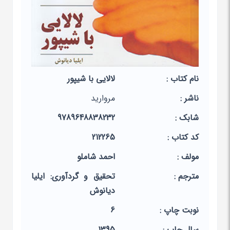
نام کتاب :
لالایی با شیپور
ناشر :
مروارید
شابک :
9789648838232
کد کتاب :
212265
مولف :
احمد شاملو
مترجم :
تحقیق و گردآوری: ایلیا
دیانوش
نوبت چاپ :
6
سال چاپ :
1395