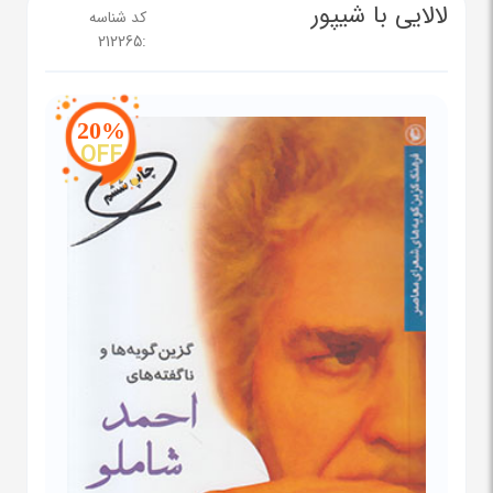
لالایی با شیپور
کد شناسه
212265
:
20%
OFF