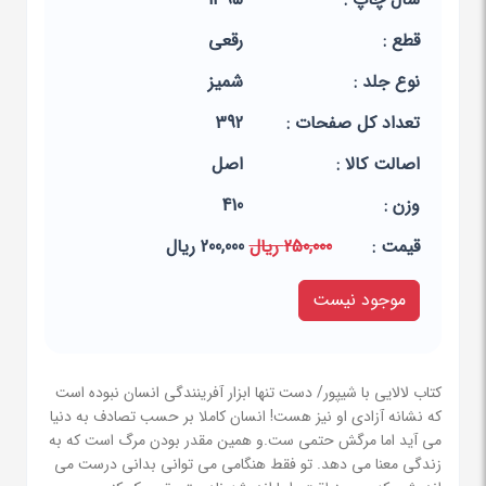
قطع :
رقعی
نوع جلد :
شمیز
تعداد کل صفحات :
392
اصالت کالا :
اصل
وزن :
410
قيمت :
250,000 ریال
200,000 ریال
موجود نیست
کتاب لالایی با شیپور/ دست تنها ابزار آفرینندگی انسان نبوده است
که نشانه آزادی او نیز هست! انسان کاملا بر حسب تصادف به دنیا
می آید اما مرگش حتمی ست.و همین مقدر بودن مرگ است که به
زندگی معنا می دهد. تو فقط هنگامی می توانی بدانی درست می