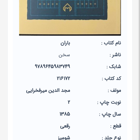
نام کتاب :
باران
ناشر :
سخن
شابک :
9789645983749
کد کتاب :
216172
مولف :
مجد الدین میرفخرایی
نوبت چاپ :
2
سال چاپ :
1385
قطع :
رقعی
نوع جلد :
شومیز