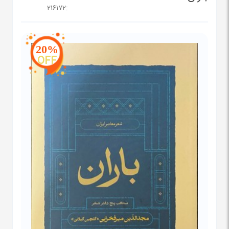
216172
:
20%
OFF