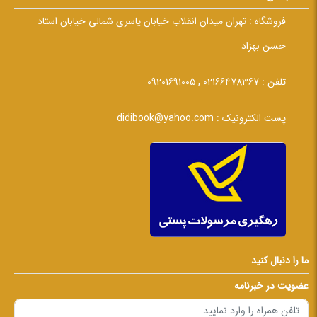
فروشگاه :
تهران میدان انقلاب خیابان یاسری شمالی خیابان استاد
حسن بهزاد
تلفن :
02166478367 , 09201691005
پست الکترونیک :
didibook@yahoo.com
ما را دنبال کنید
عضویت در خبرنامه