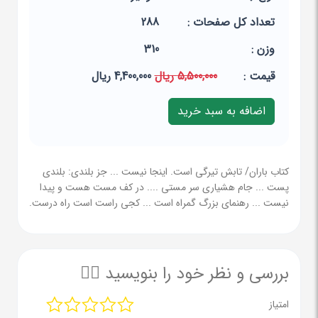
تعداد کل صفحات :
288
وزن :
310
قيمت :
5,500,000 ریال
4,400,000 ریال
کتاب باران/ تابش تیرگی است. اینجا نیست ... جز بلندی: بلندی
پست ... جام هشیاری سر مستی .... در کف مست هست و پیدا
نیست ... رهنمای بزرگ گمراه است ... کجی راست است راه درست.
بررسی و نظر خود را بنویسید ✍🏻
امتیاز