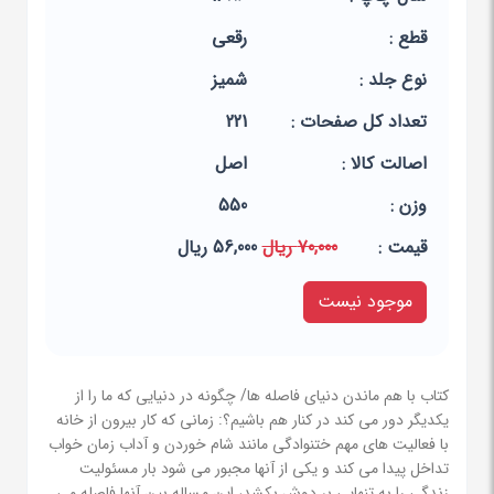
قطع :
رقعی
نوع جلد :
شمیز
تعداد کل صفحات :
221
اصالت کالا :
اصل
وزن :
550
قيمت :
70,000 ریال
56,000 ریال
موجود نیست
کتاب با هم ماندن دنیای فاصله ها/ چگونه در دنیایی که ما را از
یکدیگر دور می کند در کنار هم باشیم؟: زمانی که کار بیرون از خانه
با فعالیت های مهم ختنوادگی مانند شام خوردن و آداب زمان خواب
تداخل پیدا می کند و یکی از آنها مجبور می شود بار مسئولیت
زندگی را به تنهایی بر دوش بکشد، این مساله بین آنها فاصله می