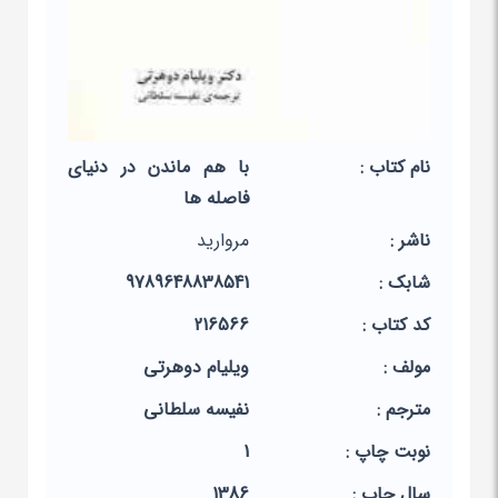
نام کتاب :
با هم ماندن در دنیای
فاصله ها
ناشر :
مروارید
شابک :
9789648838541
کد کتاب :
216566
مولف :
ویلیام دوهرتی
مترجم :
نفیسه سلطانی
نوبت چاپ :
1
سال چاپ :
1386