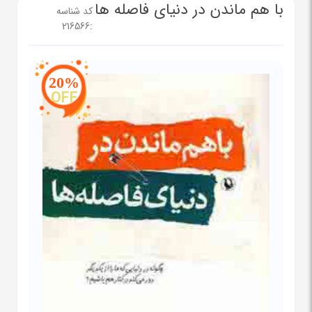
با هم ماندن در دنیای فاصله ها
کد شناسه
216566
:
20%
OFF