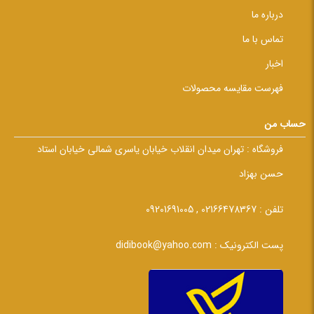
درباره ما
تماس با ما
اخبار
فهرست مقایسه محصولات
حساب من
فروشگاه :
تهران میدان انقلاب خیابان یاسری شمالی خیابان استاد
حسن بهزاد
تلفن :
02166478367 , 09201691005
پست الکترونیک :
didibook@yahoo.com