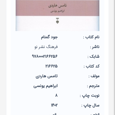
نام کتاب :
جود گمنام
ناشر :
فرهنگ نشر نو
شابک :
9780002166256
کد کتاب :
216625
مولف :
تامس هاردی
مترجم :
ابراهیم یونسی
نوبت چاپ :
8
سال چاپ :
1402