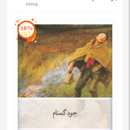
216625
:
10%
OFF