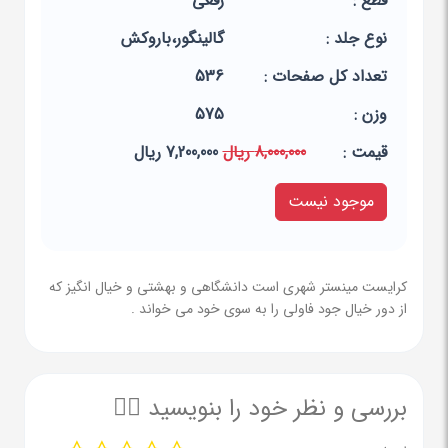
قطع :
رقعی
نوع جلد :
گالینگور،باروکش
تعداد کل صفحات :
536
وزن :
575
قيمت :
8,000,000 ریال
7,200,000 ریال
موجود نیست
کرایست مینستر شهری است دانشگاهی و بهشتی و خیال انگیز که
از دور خیال جود فاولی را به سوی خود می خواند .
بررسی و نظر خود را بنویسید ✍🏻