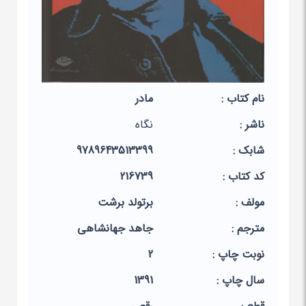
نام کتاب :
مادر
ناشر :
نگاه
شابک :
9789643513399
کد کتاب :
216739
مولف :
برتولد برشت
مترجم :
جاهد جهانشاهی
نوبت چاپ :
2
سال چاپ :
1391