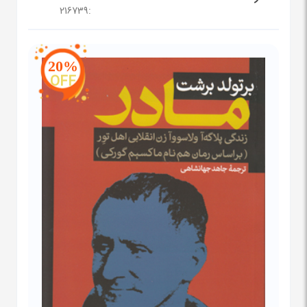
216739
:
20%
OFF