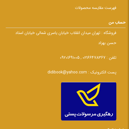
فهرست مقایسه محصولات
حساب من
فروشگاه :
تهران میدان انقلاب خیابان یاسری شمالی خیابان استاد
حسن بهزاد
تلفن :
02166478367 , 09201691005
پست الکترونیک :
didibook@yahoo.com