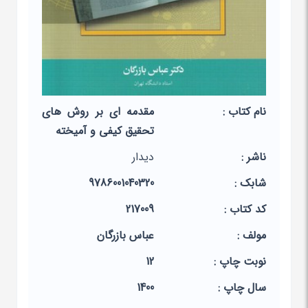
نام کتاب :
مقدمه ای بر روش های
تحقیق کیفی و آمیخته
ناشر :
دیدار
شابک :
9786001040320
کد کتاب :
217009
مولف :
عباس بازرگان
نوبت چاپ :
12
سال چاپ :
1400