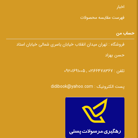
اخبار
فهرست مقایسه محصولات
حساب من
فروشگاه :
تهران میدان انقلاب خیابان یاسری شمالی خیابان استاد
حسن بهزاد
تلفن :
02166478367 , 09201691005
پست الکترونیک :
didibook@yahoo.com