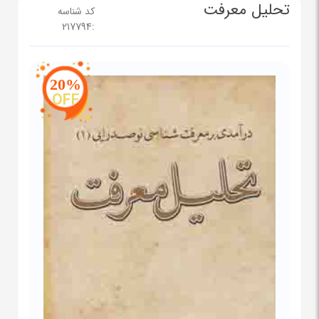
تحلیل معرفت
کد شناسه
217794
:
20%
OFF