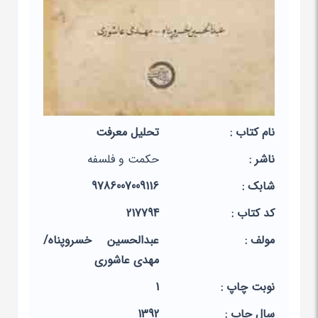
نام کتاب :
تحلیل معرفت
ناشر :
حکمت و فلسفه
شابک :
9786007009116
کد کتاب :
217794
مولف :
عبدالحسین خسروپناه/
مهدی عاشوری
نوبت چاپ :
1
سال چاپ :
1392