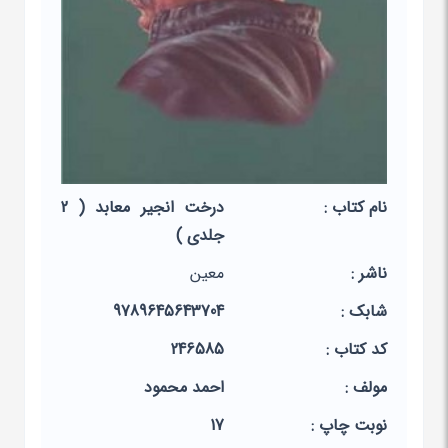
نام کتاب :
درخت انجیر معابد ( 2
جلدی )
ناشر :
معین
شابک :
9789645643704
کد کتاب :
246585
مولف :
احمد محمود
نوبت چاپ :
17