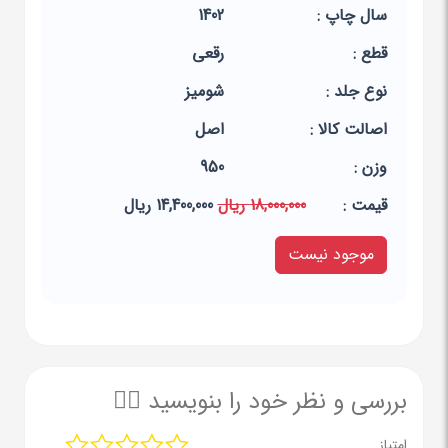
سال چاپ :
1402
قطع :
رقعی
نوع جلد :
شومیز
اصالت کالا :
اصل
وزن :
950
قيمت :
18,000,000 ریال
14,400,000 ریال
موجود نیست
بررسی و نظر خود را بنویسید ✍🏻
امتیاز