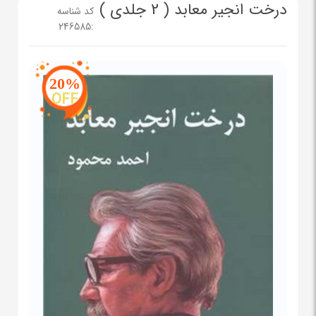
درخت انجیر معابد ( 2 جلدی )
کد شناسه
246585
:
20%
OFF