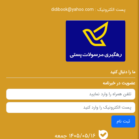
پست الکترونیک :
didibook@yahoo.com
ما را دنبال کنید
عضویت در خبرنامه
ثبت نام
1405/05/16 جمعه