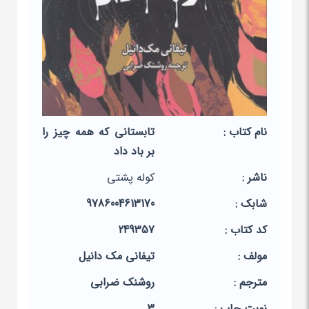
نام کتاب :
تابستانی که همه چیز را
بر باد داد
ناشر :
کوله پشتی
شابک :
9786004613170
کد کتاب :
249357
مولف :
تیفانی مک دانیل
مترجم :
روشنک ضرابی
نوبت چاپ :
3