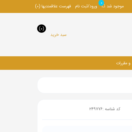
0
موجود شد
ورود/ثبت نام
فهرست علاقمندیها
(0)
(0)
سبد خرید
 و مقررات
کد شناسه :
249776