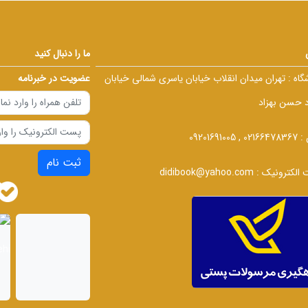
ما را دنبال کنید
گاه :
تهران میدان انقلاب خیابان یاسری شمالی خیابان
عضویت در خبرنامه
د حسن بهزاد
 :
02166478367 , 09201691005
ثبت نام
الکترونیک :
didibook@yahoo.com