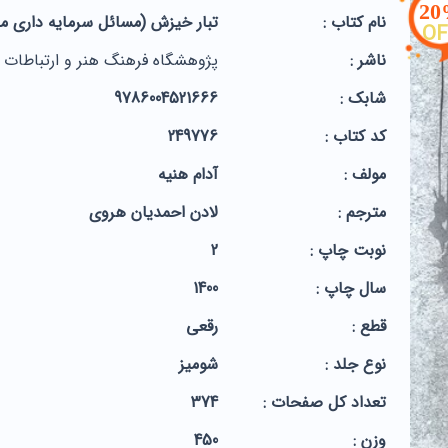
2
نام کتاب :
تبار خیزش (مسائل سرمایه داری مع
OF
ناشر :
پژوهشگاه فرهنگ هنر و ارتباطات
شابک :
9786004521666
کد کتاب :
249776
مولف :
آدام هنیه
مترجم :
لادن احمدیان هروی
نوبت چاپ :
2
سال چاپ :
1400
قطع :
رقعی
نوع جلد :
شومیز
تعداد کل صفحات :
374
وزن :
450