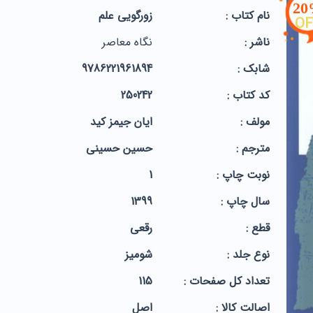
2
نام کتاب :
زورگویی علم
OF
ناشر :
نگاه معاصر
شابک :
9786221961894
کد کتاب :
250242
مولف :
ایان جیمز کید
مترجم :
حسین حسینی
نوبت چاپ :
1
سال چاپ :
1399
قطع :
رقعی
نوع جلد :
شومیز
تعداد کل صفحات :
115
اصالت کالا :
اصل