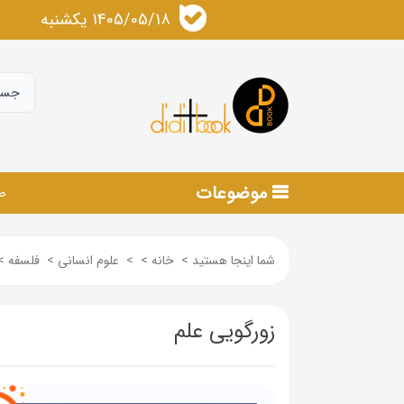
1405/05/18 يكشنبه
موضوعات
ص
شما اینجا هستید
>
خانه
>
>
علوم انسانی
>
فلسفه
>
زورگویی علم