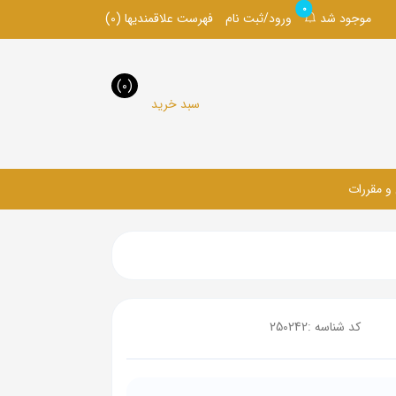
0
موجود شد
ورود/ثبت نام
فهرست علاقمندیها
(0)
(0)
سبد خرید
 و مقررات
کد شناسه :
250242