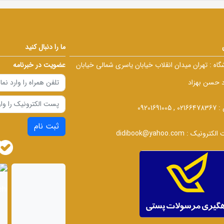
ما را دنبال کنید
گاه :
تهران میدان انقلاب خیابان یاسری شمالی خیابان
عضویت در خبرنامه
د حسن بهزاد
 :
02166478367 , 09201691005
ثبت نام
الکترونیک :
didibook@yahoo.com