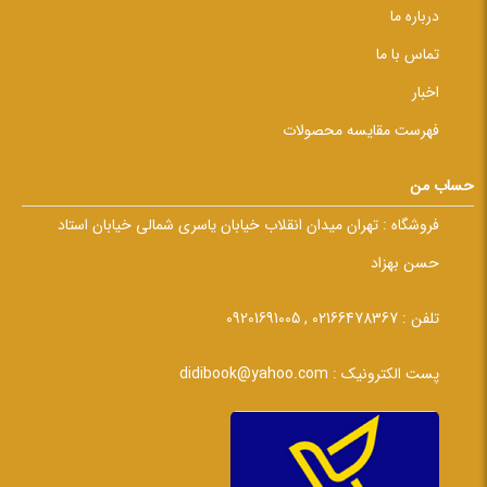
درباره ما
تماس با ما
اخبار
فهرست مقایسه محصولات
حساب من
فروشگاه :
تهران میدان انقلاب خیابان یاسری شمالی خیابان استاد
حسن بهزاد
تلفن :
02166478367 , 09201691005
پست الکترونیک :
didibook@yahoo.com