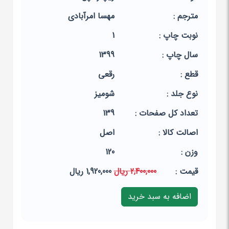
مترجم :
مهسا امرآبادی
نوبت چاپ :
1
سال چاپ :
1399
قطع :
رقعی
نوع جلد :
شومیز
تعداد کل صفحات :
139
اصالت کالا :
اصل
وزن :
120
قيمت :
2,400,000 ریال
1,920,000 ریال