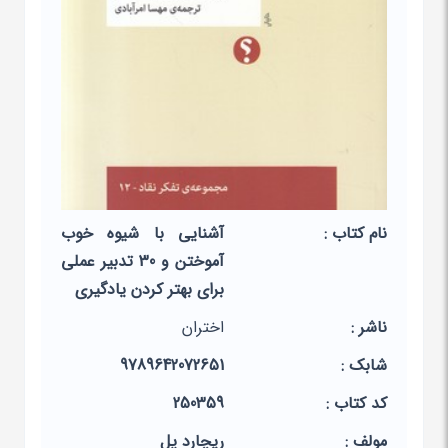
نام کتاب :
آشنایی با شیوه خوب
آموختن و 30 تدبیر عملی
برای بهتر کردن یادگیری
ناشر :
اختران
شابک :
9789642072651
کد کتاب :
250359
مولف :
ریچارد پل