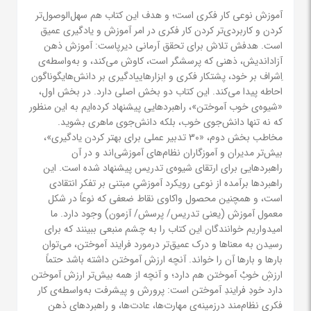
آموزش نوعی کار فکری است؛ و هدف این کتاب هم سهل‌الوصول‌تر
کردن و کاربردی‌تر کردن کار فکری در امر آموزش و یادگیری عمیق
است. هدفش تلاش برای تحقق آرمانی دیرپاست: آموزش ذهن
آزاد‌اندیش، ذهنی که پرسشگر است، کاوش می‌کند، و به‌واسطه‌ی
اِشراف بر خود، پشتکار فکری و ابزارهاییادگیری بر دانش‌هایگوناگون
احاطه پیدا می‌کند. این کتاب دو بخش اصلی دارد. در بخش اول،
«شیوه‌ی خوب آموختن»، راهبردهایی پیشنهاد کرده‌ایم به این منظور
که نه تنها دانش‌جوی خوب، بلکه دانش‌جوی ماهری بشوید.
مخاطب بخش دوم، «30 تدبیر عملی برای بهتر کردن یادگیری»،
بیش‌تر مدیران و آموزگاران نظام‌های آموزشی‌اند و در آن
راهبردهایی برای ارتقای شیوه‌ی تدریس پیشنهاد شده است. این
راهبردها برآمده از نوعی رویکرد آموزشیِ مبتنی بر تفکر انتقادی
است، و همچنین محصول واکاوی نقاط ضعفی که نوعاً در شکل
معمول آموزش (یعنی تدریس/ پرسش/ آزمون) وجود دارد. ما
امیدواریم خوانندگان این کتاب را به چشم منبعی ببینند که برای
رسیدن به معناها و درک عمیق‌تر درمورد فرایند آموختن، می‌توان
بارها و بارها آن را خواند. آنچه ارزش آموختن داشته باشد حتماً
ارزشِ خوبْ آموختن هم دارد؛ و آنچه از همه بیش‌تر ارزش آموختن
دارد خودِ فرایندِ آموختن است: پرورش و پیشرفت به‌واسطه‌ی کار
فکری نظام‌مند درزمینه‌ی مهارت‌ها، عادت‌ها، و راهبردهای ذهن