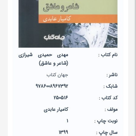
نام کتاب :
مهدی حمیدی شیرازی
(شاعر و عاشق)
ناشر :
جهان کتاب
شابک :
9786008967392
کد کتاب :
250516
مولف :
کامیار عابدی
نوبت چاپ :
1
سال چاپ :
1399