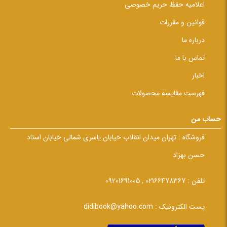
اعلامیه حفظ حریم خصوصی
قوانین و مقررات
درباره ما
تماس با ما
اخبار
فهرست مقایسه محصولات
حساب من
فروشگاه :
تهران میدان انقلاب خیابان یاسری شمالی خیابان استاد
حسن بهزاد
تلفن :
02166478367 , 09201691005
پست الکترونیک :
didibook@yahoo.com