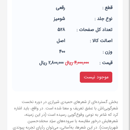
قطع :
رقعی
نوع جلد :
شومیز
تعداد کل صفحات :
528
اصالت کالا :
اصل
وزن :
400
قيمت :
4,000,000 ریال
2,800,000 ریال
موجود نیست
بخش گسترده‌ای از شعرهای حمیدی شیرازی در دوره نخست
شعرگویی‌اش با عشق تعریف و معنا شده است. در واقع، باید اشاره
کرد که شاعر به نوعی وقوع‌گویی رسیده است (در این زمینه،
شعرهایش درخور مقایسه با سروده‌های سیّد محمّدحسین
شهریارست). در این شعرها، به‌آسانی، می‌توان ردّپای تجربه پیوندی