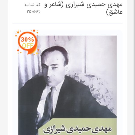
مهدی حمیدی شیرازی (شاعر و
کد شناسه
عاشق)
250516
:
30%
OFF