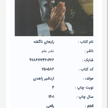
نام کتاب :
رازهای ناگفته
ناشر :
نشر علم
شابک :
9786222460426
کد کتاب :
250586
مولف :
اردشیر زاهدی
نوبت چاپ :
4
سال چاپ :
1401
قطع :
رقعی