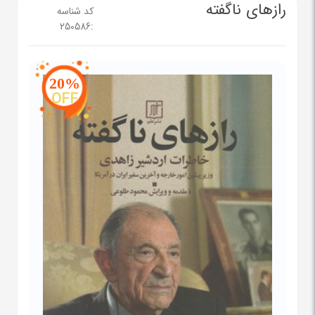
رازهای ناگفته
کد شناسه
250586
:
20%
OFF