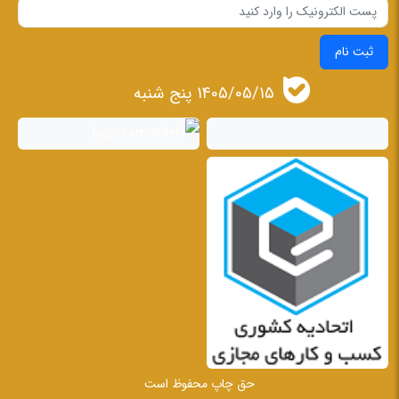
ثبت نام
1405/05/15 پنج شنبه
حق چاپ محفوظ است