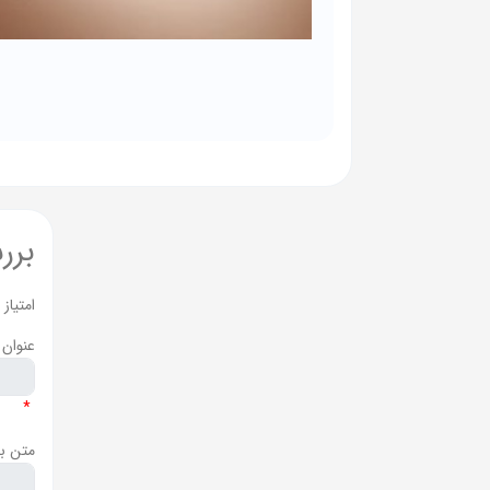
برر
امتیاز
عنوان 
*
متن ب