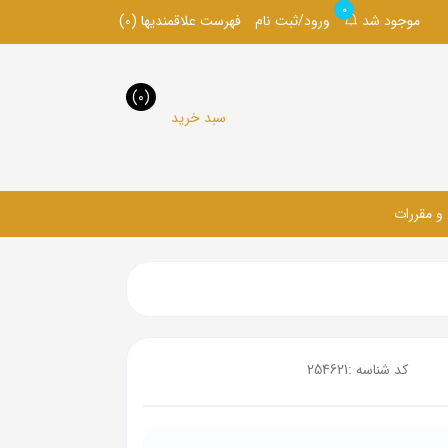
0
موجود شد
ورود/ثبت نام
فهرست علاقمندیها
(0)
(0)
سبد خرید
 و مقررات
کد شناسه :
254621