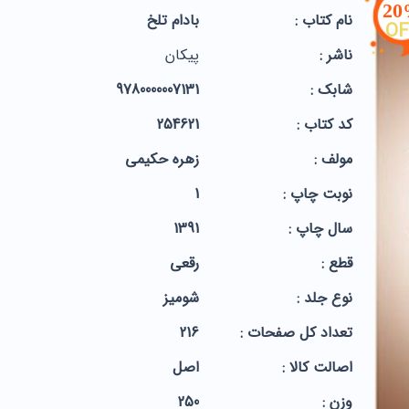
2
نام کتاب :
بادام تلخ
OF
ناشر :
پیکان
شابک :
9780000007131
کد کتاب :
254621
مولف :
زهره حکیمی
نوبت چاپ :
1
سال چاپ :
1391
قطع :
رقعی
نوع جلد :
شومیز
تعداد کل صفحات :
216
اصالت کالا :
اصل
وزن :
250