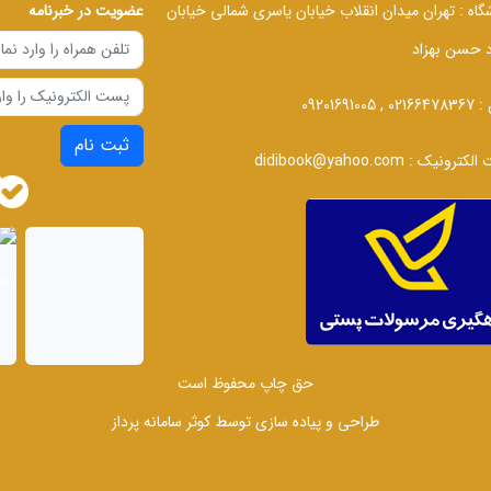
گاه :
تهران میدان انقلاب خیابان یاسری شمالی خیابان
عضویت در خبرنامه
د حسن بهزاد
 :
02166478367 , 09201691005
ثبت نام
الکترونیک :
didibook@yahoo.com
حق چاپ محفوظ است
طراحی و پیاده سازی توسط
کوثر سامانه پرداز