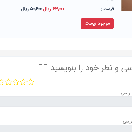
قيمت :
63,000 ریال
50,400 ریال
موجود نیست
سی و نظر خود را بنویسید ✍🏻
بررسی
ررسی