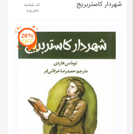
شهردار کاستربریج
کد شناسه
281042
:
20%
OFF