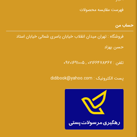
فهرست مقایسه محصولات
حساب من
فروشگاه :
تهران میدان انقلاب خیابان یاسری شمالی خیابان استاد
حسن بهزاد
تلفن :
02166478367 , 09201691005
پست الکترونیک :
didibook@yahoo.com