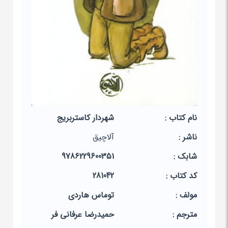
نام کتاب :
شهردار کاستربریج
ناشر :
آلاچیق
شابک :
9786229600351
کد کتاب :
281042
مولف :
توماس هاردی
مترجم :
حمیدرضا عرفانی فر