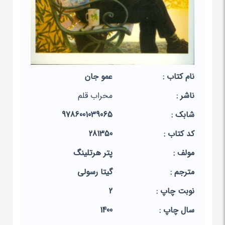
نام کتاب :
عمو جان
ناشر :
محراب قلم
شابک :
9786001039065
کد کتاب :
281350
مولف :
پتر هرتلینگ
مترجم :
گیتا رسولی
نوبت چاپ :
2
سال چاپ :
1400