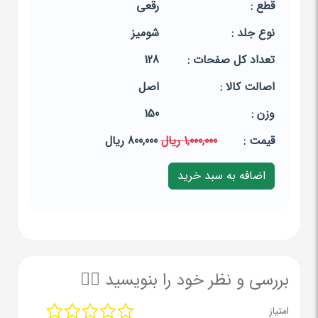
قطع :
رقعی
نوع جلد :
شومیز
تعداد کل صفحات :
128
اصالت کالا :
اصل
وزن :
150
قيمت :
1,000,000 ریال
800,000 ریال
بررسی و نظر خود را بنویسید ✍🏻
امتیاز