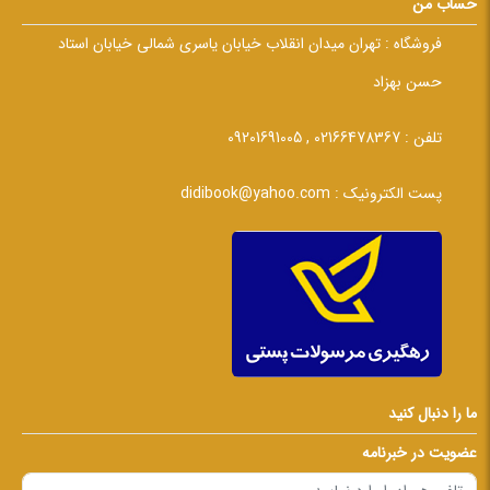
حساب من
فروشگاه :
تهران میدان انقلاب خیابان یاسری شمالی خیابان استاد
حسن بهزاد
تلفن :
02166478367 , 09201691005
پست الکترونیک :
didibook@yahoo.com
ما را دنبال کنید
عضویت در خبرنامه