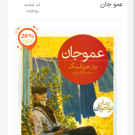
عمو جان
کد شناسه
281350
:
20%
OFF