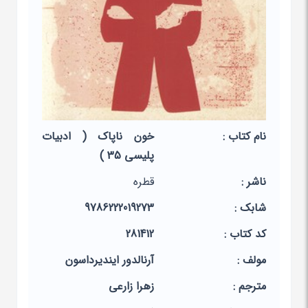
نام کتاب :
خون ناپاک ( ادبیات
پلیسی 35 )
ناشر :
قطره
شابک :
9786222019273
کد کتاب :
281412
مولف :
آرنالدور ایندیرداسون
مترجم :
زهرا زارعی