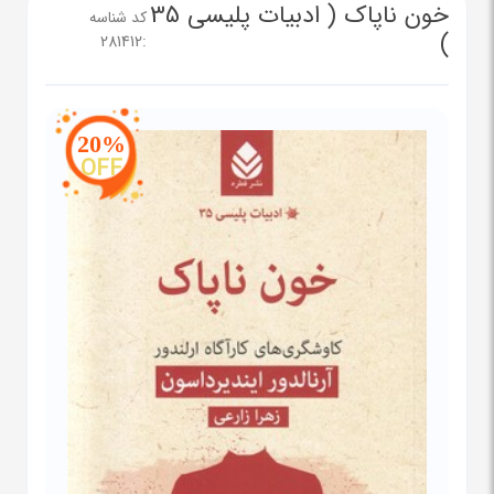
خون ناپاک ( ادبیات پلیسی 35
کد شناسه
)
281412
:
20%
OFF