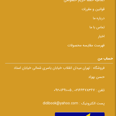
اعلامیه حفظ حریم خصوصی
قوانین و مقررات
درباره ما
تماس با ما
اخبار
فهرست مقایسه محصولات
حساب من
فروشگاه :
تهران میدان انقلاب خیابان یاسری شمالی خیابان استاد
حسن بهزاد
تلفن :
02166478367 , 09201691005
پست الکترونیک :
didibook@yahoo.com