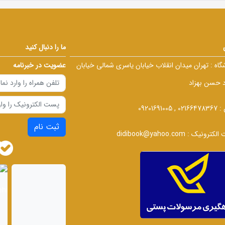
ما را دنبال کنید
گاه :
تهران میدان انقلاب خیابان یاسری شمالی خیابان
عضویت در خبرنامه
د حسن بهزاد
 :
02166478367 , 09201691005
ثبت نام
الکترونیک :
didibook@yahoo.com