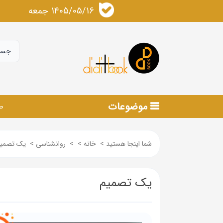
1405/05/16 جمعه
موضوعات
ص
شما اینجا هستید
>
خانه
>
>
روانشناسی
>
یک تصمی
یک تصمیم