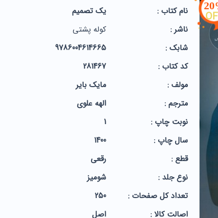
2
نام کتاب :
یک تصمیم
OF
ناشر :
کوله پشتی
شابک :
9786004614665
کد کتاب :
281467
مولف :
مایک بایر
مترجم :
الهه علوی
نوبت چاپ :
1
سال چاپ :
1400
قطع :
رقعی
نوع جلد :
شومیز
تعداد کل صفحات :
250
اصالت کالا :
اصل