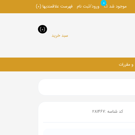
0
موجود شد
ورود/ثبت نام
فهرست علاقمندیها
(0)
(0)
سبد خرید
 و مقررات
کد شناسه :
281467