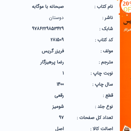
2
نام کتاب :
صبحانه با موگابه
OF
ناشر :
دوستان
شابک :
9786229853429
کد کتاب :
281509
مولف :
فریزر گریس
مترجم :
رضا پرهیزگار
نوبت چاپ :
1
سال چاپ :
1400
قطع :
رقعی
نوع جلد :
شومیز
تعداد کل صفحات :
97
اصالت کالا :
اصل