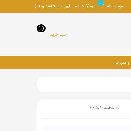
0
موجود شد
ورود/ثبت نام
فهرست علاقمندیها
(0)
(0)
سبد خرید
 و مقررات
کد شناسه :
281509