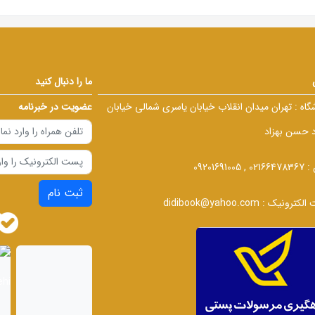
ما را دنبال کنید
گاه :
تهران میدان انقلاب خیابان یاسری شمالی خیابان
عضویت در خبرنامه
د حسن بهزاد
 :
02166478367 , 09201691005
ثبت نام
الکترونیک :
didibook@yahoo.com