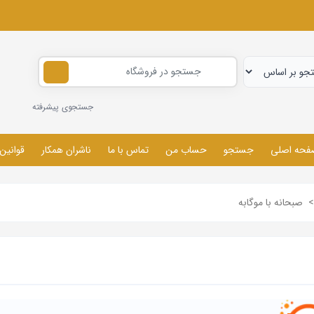
جستجوی پیشرفته
فحه اصلی
جستجو
حساب من
تماس با ما
ناشران همکار
قوانین
>
صبحانه با موگابه