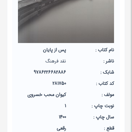
نام کتاب :
پس از پایان
ناشر :
نقد فرهنگ
شابک :
9786226682886
کد کتاب :
281750
مولف :
کیوان محب خسروی
نوبت چاپ :
1
سال چاپ :
1400
قطع :
رقعی