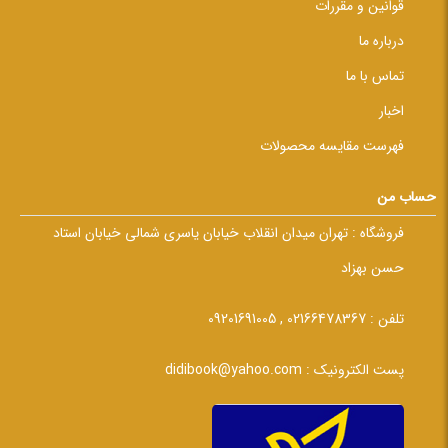
قوانین و مقررات
درباره ما
تماس با ما
اخبار
فهرست مقایسه محصولات
حساب من
فروشگاه :
تهران میدان انقلاب خیابان یاسری شمالی خیابان استاد
حسن بهزاد
تلفن :
02166478367 , 09201691005
پست الکترونیک :
didibook@yahoo.com