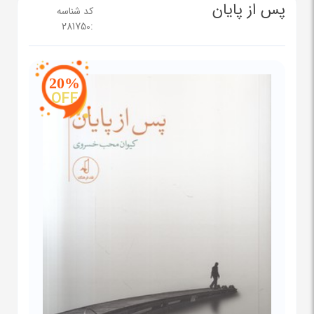
پس از پایان
کد شناسه
281750
:
20%
OFF