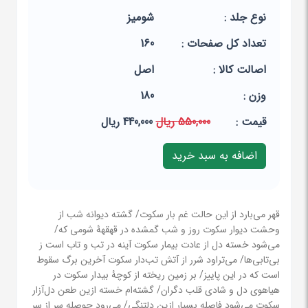
نوع جلد :
شومیز
تعداد کل صفحات :
160
اصالت کالا :
اصل
وزن :
180
قيمت :
550,000 ریال
440,000 ریال
قهر می‌بارد از این حالت غم بار سکوت/ گشته دیوانه شب از
وحشت دیوار سکوت روز و شب گمشده در قهقهۀ شومی که/
می‌شود خسته دل از عادت بیمار سکوت آینه در تب و تاب است ز
بی‌تابی‌ها/ می‌تراود شرر از آتش تب‌دار سکوت آخرین برگ سقوط
است که در این پاییز/ بر زمین ریخته از کوچۀ بیدار سکوت در
هیاهوی دل و شادی قلب دگران/ گشته‌ام خسته ازین طعن دل‌آزار
سکوت می‌شود فاصله بسیار ازین دلتنگی/ می‌رود حوصله سر از سر